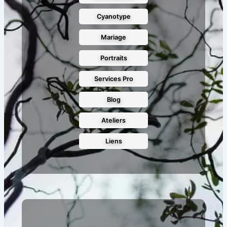
Cyanotype
Mariage
Portraits
Services Pro
Blog
Ateliers
Liens