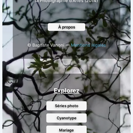
la Photographie d'Arles (2014)
À propos
©
Baptiste Vanoni —
Mentions légales
Explorez
Séries photo
Cyanotype
Mariage