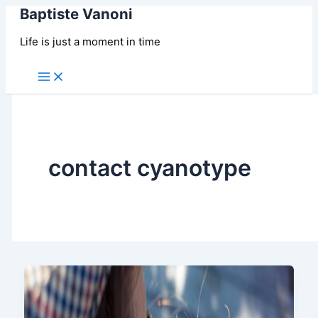
Baptiste Vanoni
Aller
au
Life is just a moment in time
contenu
Main
Menu
contact cyanotype