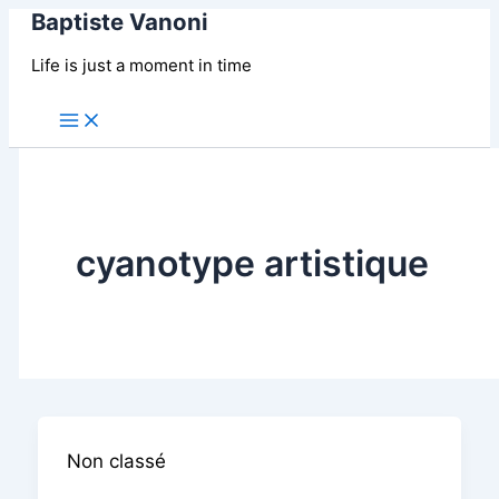
Baptiste Vanoni
Aller
au
Life is just a moment in time
contenu
Main
Menu
cyanotype artistique
Non classé