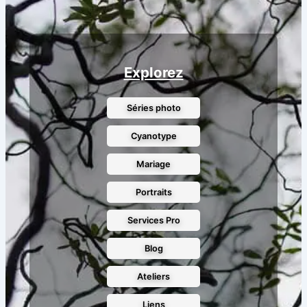
Explorez
Séries photo
Cyanotype
Mariage
Portraits
Services Pro
Blog
Ateliers
Liens