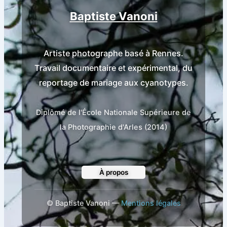
Baptiste Vanoni
Artiste photographe basé à Rennes.
Travail documentaire et expérimental, du
reportage de mariage aux cyanotypes.
Diplômé de l'École Nationale Supérieure de
la Photographie d'Arles (2014)
À propos
©
Baptiste Vanoni —
Mentions légales