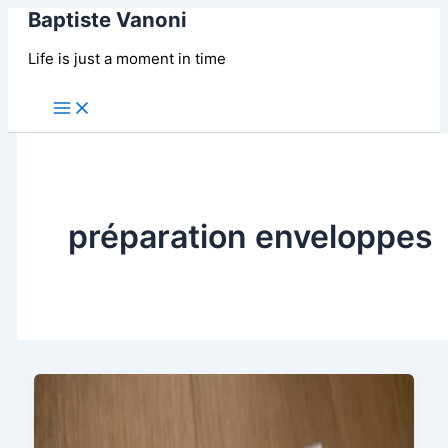
Baptiste Vanoni
Aller
au
Life is just a moment in time
contenu
Main
Menu
préparation enveloppes