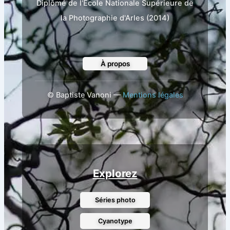
Diplômé de l'École Nationale Supérieure de
la Photographie d'Arles (2014)
À propos
©
Baptiste Vanoni —
Mentions légales
Explorez
Séries photo
Cyanotype