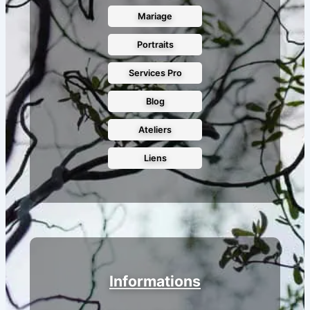
Mariage
Portraits
Services Pro
Blog
Ateliers
Liens
Informations