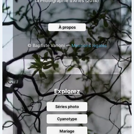
la Photographie d'Arles (2014)
À propos
©
Baptiste Vanoni —
Mentions légales
Explorez
Séries photo
Cyanotype
Mariage