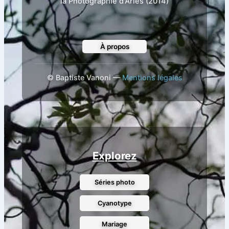
la Photographie d'Arles (2014)
À propos
©
Baptiste Vanoni —
Mentions légales
Explorez
Séries photo
Cyanotype
Mariage