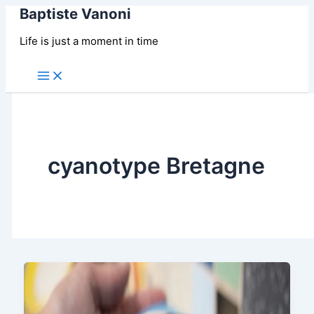
Baptiste Vanoni
Aller
au
Life is just a moment in time
contenu
Main
Menu
cyanotype Bretagne