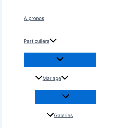
A propos
Particuliers
Permutateur
de
Menu
Mariage
Permutateur
de
Menu
Galeries