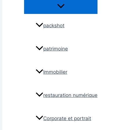
Permutateur
de
Menu
packshot
patrimoine
Immobilier
restauration numérique
Corporate et portrait