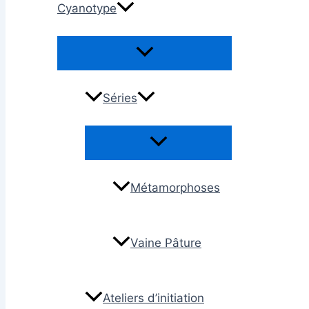
Cyanotype
Permutateur
de
Menu
Séries
Permutateur
de
Menu
Métamorphoses
Vaine Pâture
Ateliers d’initiation