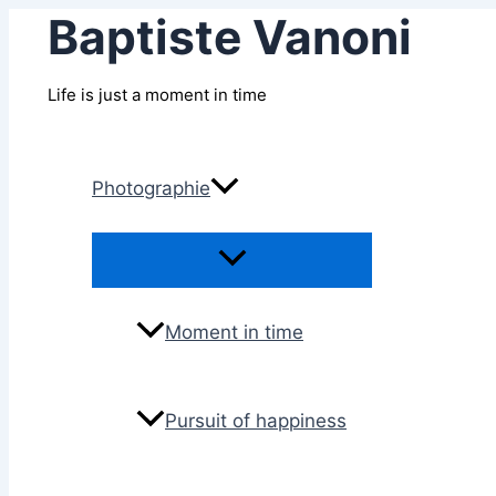
Baptiste Vanoni
Aller
au
contenu
Life is just a moment in time
Photographie
Permutateur
de
Menu
Moment in time
Pursuit of happiness