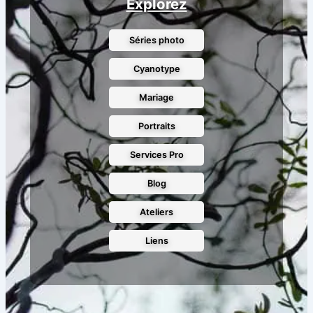
Explorez
Séries photo
Cyanotype
Mariage
Portraits
Services Pro
Blog
Ateliers
Liens