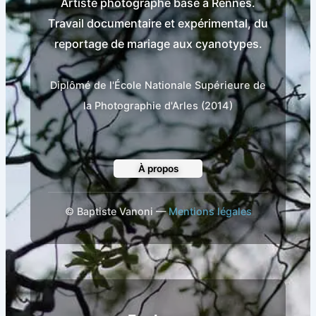
Artiste photographe basé à Rennes.
Travail documentaire et expérimental, du
reportage de mariage aux cyanotypes.
Diplômé de l'École Nationale Supérieure de
la Photographie d'Arles (2014)
À propos
©
Baptiste Vanoni —
Mentions légales